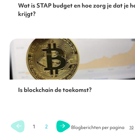
Wat is STAP budget en hoe zorg je dat je h
krijgt?
Is blockchain de toekomst?
1
2
Blogberichten per pagina
10
U lees momenteel pagina
Pagina