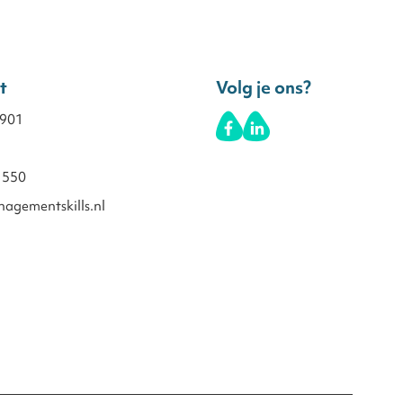
t
Volg je ons?
 901
1550
agementskills.nl