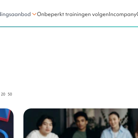
Onbeperkt trainingen volgen
Incompany
dingsaanbod
Teamontwikkeling
ng als Manager
Project Management
Portfoliomanagement
Werken in Projecten
20
50
per pagina