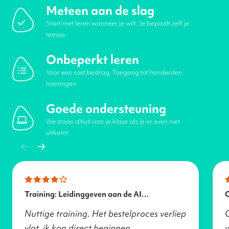
Meteen aan de slag
Start met leren wanneer je wilt. Je bepaalt zelf je
tempo.
Onbeperkt leren
Voor een vast bedrag. Toegang tot honderden
trainingen.
Goede ondersteuning
We staan altijd voor je klaar als je er even niet
uitkomt.
Training: Leidinggeven aan de AI
transformatie
Nuttige training. Het bestelproces verliep
vlot, ik kon direct beginnen.
v