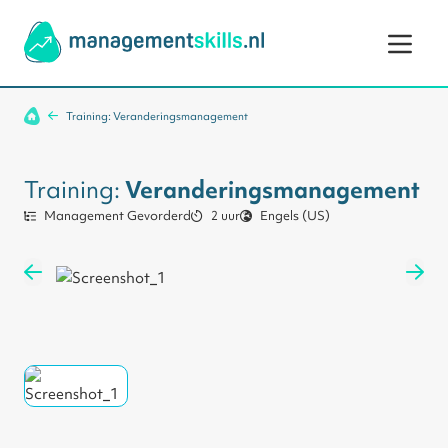
Ga naar de inhoud
Training: Veranderingsmanagement
Training:
Veranderingsmanagement
Management Gevorderd
2 uur
Engels (US)