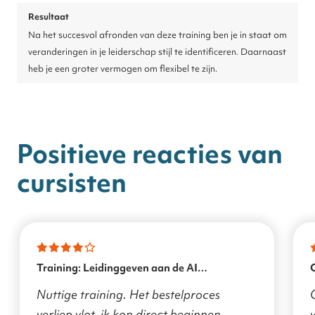
Resultaat
Na het succesvol afronden van deze training ben je in staat om
veranderingen in je leiderschap stijl te identificeren. Daarnaast
heb je een groter vermogen om flexibel te zijn.
Positieve reacties van
cursisten
Training: Leidinggeven aan de AI
transformatie
Nuttige training. Het bestelproces
verliep vlot, ik kon direct beginnen.
v