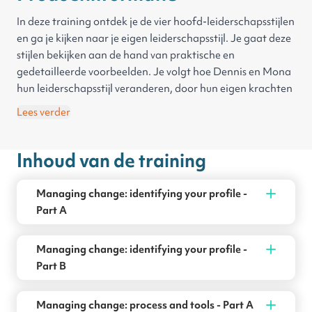
In deze training ontdek je de vier hoofd-leiderschapsstijlen
en ga je kijken naar je eigen leiderschapsstijl. Je gaat deze
stijlen bekijken aan de hand van praktische en
gedetailleerde voorbeelden. Je volgt hoe Dennis en Mona
hun leiderschapsstijl veranderen, door hun eigen krachten
te gebruiken en zichzelf kritische te bekijken.
Lees verder
Daarnaast ga je aan de slag met veranderingsdoelen. Je
leert deze doelen te definiëren en de context te
Inhoud van de training
specificeren. Tot slot ga je op zoek naar de juiste
oplossingen voor succesvolle verandering.
Managing change: identifying your profile -
Part A
Managing change: identifying your profile -
Part B
Managing change: process and tools - Part A