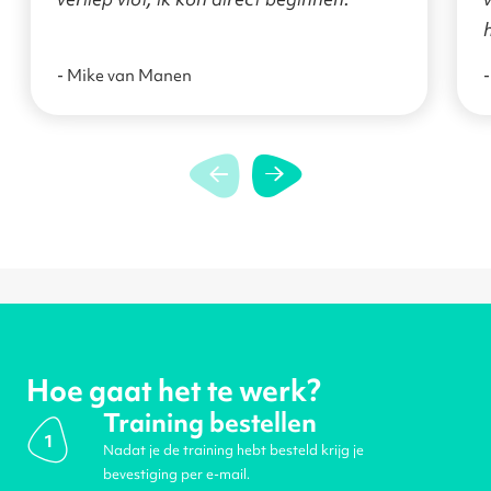
- Mike van Manen
-
Hoe gaat het te werk?
Training bestellen
1
Nadat je de training hebt besteld krijg je
bevestiging per e-mail.