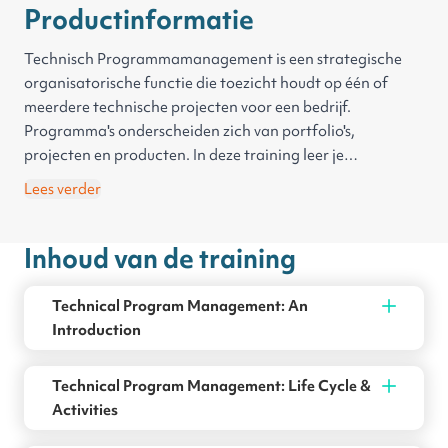
Productinformatie
Technisch Programmamanagement is een strategische
organisatorische functie die toezicht houdt op één of
meerdere technische projecten voor een bedrijf.
Programma's onderscheiden zich van portfolio's,
projecten en producten. In deze training leer je
onderscheid te maken tussen deze drie. Je onderzoekt de
Lees verder
technische levenscyclus van het programma, de
communicatie met belanghebbenden en de Agile-
Inhoud van de training
fundamenten. Ontdek effectief programmabeheer,
veranderingsmanagement en verduidelijking van
vereisten. Ook duik je in de toewijzing van middelen,
Technical Program Management: An
strategische afstemming, risicoanalyse,
Introduction
systeemarchitectuur en DevOps-cultuur. Ten slotte verdiep
je je in het selecteren van prestatiestatistieken.
Technical Program Management: Life Cycle &
Activities