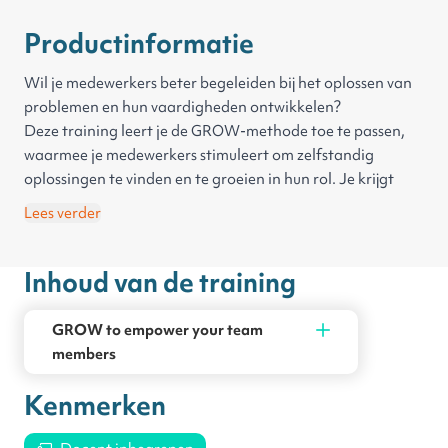
Productinformatie
Wil je medewerkers beter begeleiden bij het oplossen van
problemen en hun vaardigheden ontwikkelen?
Deze training leert je de GROW-methode toe te passen,
waarmee je medewerkers stimuleert om zelfstandig
oplossingen te vinden en te groeien in hun rol. Je krijgt
praktische tips en oefent om de GROW-methode toe te
Lees verder
passen.
Je kan deze training volgen in het
Nederlands
en in het
Inhoud van de training
Engels
. Wijzig de taalinstellingen in de training.
GROW to empower your team
members
Kenmerken