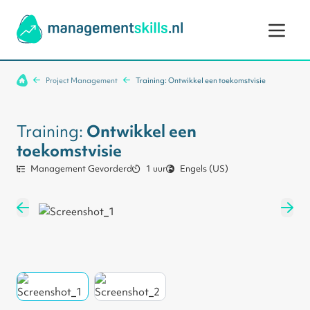
Ga naar de inhoud
Project Management
Training: Ontwikkel een toekomstvisie
Training:
Ontwikkel een
toekomstvisie
Management Gevorderd
1 uur
Engels (US)