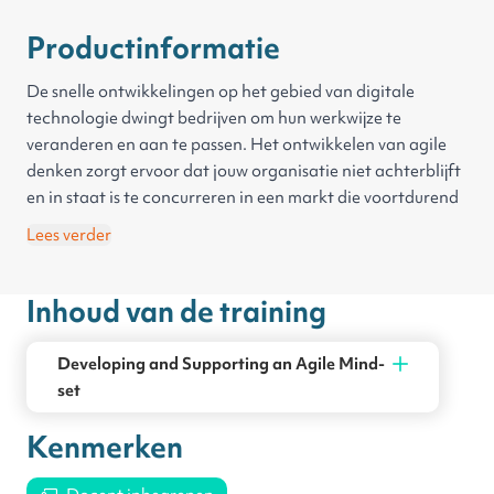
Productinformatie
De snelle ontwikkelingen op het gebied van digitale
technologie dwingt bedrijven om hun werkwijze te
veranderen en aan te passen. Het ontwikkelen van agile
denken zorgt ervoor dat jouw organisatie niet achterblijft
en in staat is te concurreren in een markt die voortdurend
verandert.
Lees verder
In deze training leer je waarom het belangrijk is voor
organisaties om een Agile cultuur te creëren en leer je de
Inhoud van de training
kenmerken die een Agile mindset onderscheiden van een
fixed mindset. Verder komt aan bod hoe je een wendbare
onderneming aanmoedigt en opbouwt en hoe dit je bedrijf
Developing and Supporting an Agile Mind-
helpt te groeien. Deze training behandelt ook hoe het
set
ontwikkelen en ondersteunen van een agile mindset zowel
jouw bedrijfscultuur als jouw bedrijfssucces ten goede kan
Kenmerken
komen.