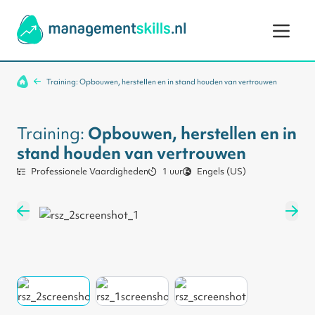
Ga naar de inhoud
Training: Opbouwen, herstellen en in stand houden van vertrouwen
Training:
Opbouwen, herstellen en in
stand houden van vertrouwen
Professionele Vaardigheden
1 uur
Engels (US)