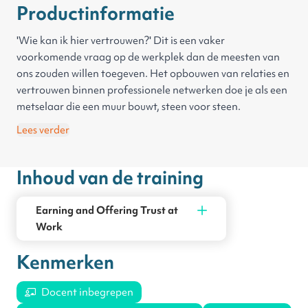
Productinformatie
'Wie kan ik hier vertrouwen?' Dit is een vaker
voorkomende vraag op de werkplek dan de meesten van
ons zouden willen toegeven. Het opbouwen van relaties en
vertrouwen binnen professionele netwerken doe je als een
metselaar die een muur bouwt, steen voor steen.
In deze training onderzoek je vertrouwen. Wat jezelf en
Lees verder
anderen betrouwbaar maakt, hoe je betrouwbaarheid
kunt aantonen in je eigen professionele
Inhoud van de training
verantwoordelijkheid en hoe je een vertrouwenstekort kan
oplossen nadat het vertrouwen is geschonden.
Earning and Offering Trust at
Work
Kenmerken
Docent inbegrepen