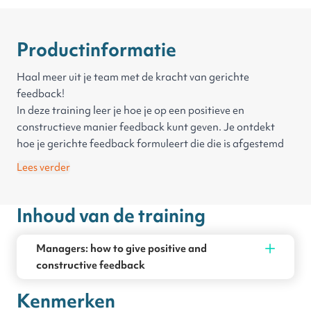
Productinformatie
Haal meer uit je team met de kracht van gerichte
feedback!
In deze training leer je hoe je op een positieve en
constructieve manier feedback kunt geven. Je ontdekt
hoe je gerichte feedback formuleert die die is afgestemd
op de situatie van jouw teamleden. Door te oefenen met
Lees verder
praktische problemen leer je jezelf te verplaatsen in hun
schoenen en zo effectiever te communiceren.
Inhoud van de training
Managers: how to give positive and
constructive feedback
Kenmerken