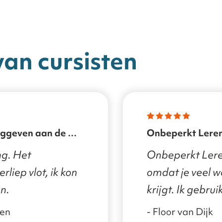
van cursisten
Onbeperkt Lere
ng. Het
Onbeperkt Ler
rliep vlot, ik kon
omdat je veel w
n.
krijgt. Ik gebru
kort, maar eerst
nen
- Floor van Dijk