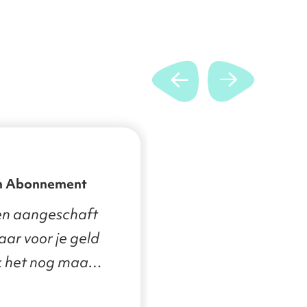
n Abonnement
en aangeschaft
aar voor je geld
ik het nog maar
e indruk is goed.