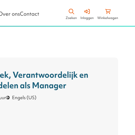
Zoeken
Winkelwagen
Over ons
Contact
Zoeken
Inloggen
Winkelwagen
Leiderschapsstijlen
Business Vaardigheden
ek, Verantwoordelijk en
elen als Manager
uur
Engels (US)