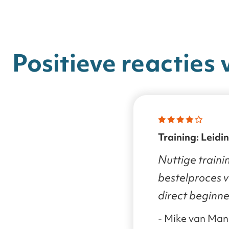
Positieve reacties 
Training: Leidinggeven aan de AI
transformatie
Nuttige traini
bestelproces ve
direct beginne
- Mike van Ma