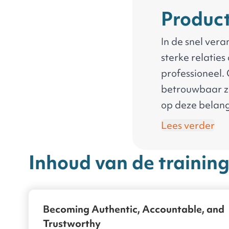
Product
In de snel ver
sterke relaties
professioneel.
betrouwbaar zij
op deze belang
kunt prioritere
Lees verder
demonstreren. 
te geven met v
Inhoud van de trainin
verkennen om i
Becoming Authentic, Accountable, and
Trustworthy