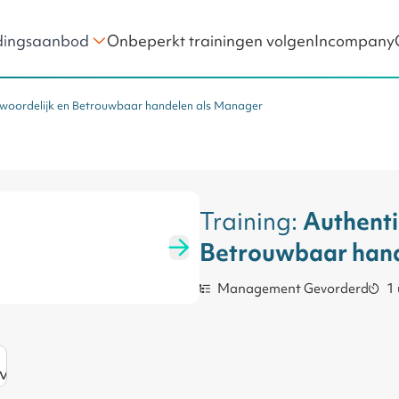
Onbeperkt trainingen volgen
Incompany
dingsaanbod
ntwoordelijk en Betrouwbaar handelen als Manager
Teamontwikkeling
ng als Manager
Project Management
Portfoliomanagement
Werken in Projecten
Training:
Authenti
Betrouwbaar hand
Management Gevorderd
1 