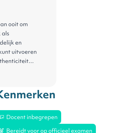
dan ooit om
 als
elijk en
 kunt uitvoeren
henticiteit
leiderschap te
eren om leiding
ieren kunt
Kenmerken
.
Docent inbegrepen
Bereidt voor op officieel examen