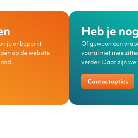
en
Heb je nog
un je onbeperkt
Of gewoon een vraag 
ngen op de website
vooral niet mee zitt
aand.
verder. Daar zijn we
Contactopties