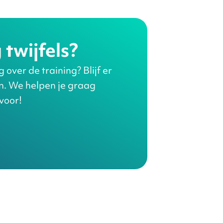
 twijfels?
over de training? Blijf er
en. We helpen je graag
 voor!