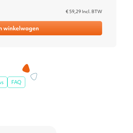
€ 59,29
Incl. BTW
n winkelwagen
ws
FAQ