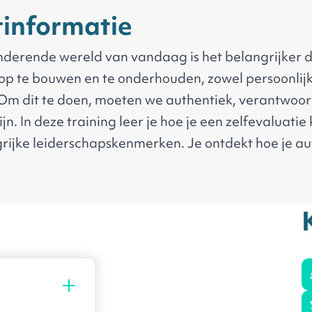
informatie
anderende wereld van vandaag is het belangrijker 
 op te bouwen en te onderhouden, zowel persoonlijk
 Om dit te doen, moeten we authentiek, verantwoord
n. In deze training leer je hoe je een zelfevaluatie
rijke leiderschapskenmerken. Je ontdekt hoe je aut
n en effectieve strategieën kunt kiezen om deze in 
Daarnaast leer je hoe je strategieën kunt identific
erantwoordelijkheid en vertrouwen, en hoe je man
g
neffectieve leiderschapskenmerken te overwinnen