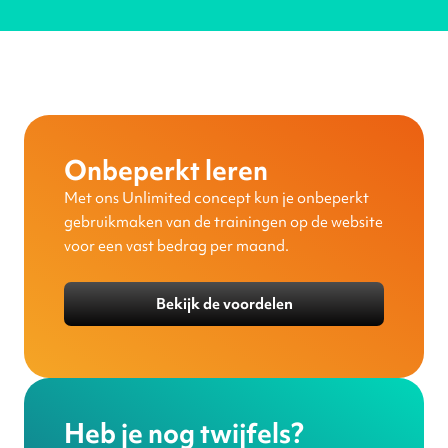
Onbeperkt leren
Met ons Unlimited concept kun je onbeperkt
gebruikmaken van de trainingen op de website
voor een vast bedrag per maand.
Bekijk de voordelen
Heb je nog twijfels?