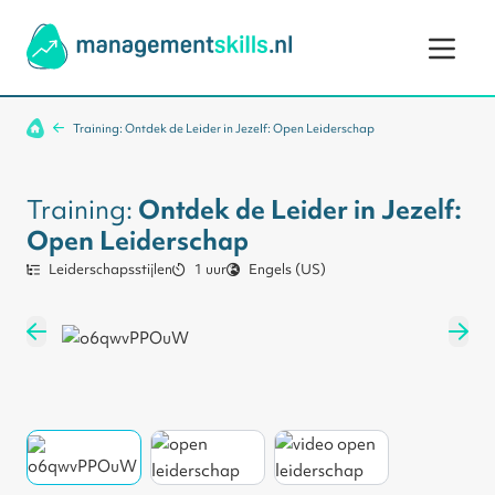
Ga naar de inhoud
Training: Ontdek de Leider in Jezelf: Open Leiderschap
Training:
Ontdek de Leider in Jezelf:
Open Leiderschap
Leiderschapsstijlen
1 uur
Engels (US)