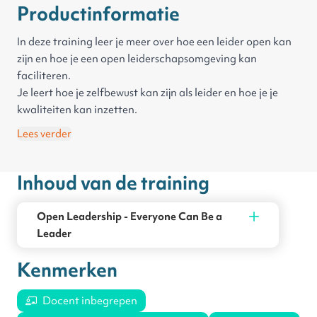
Productinformatie
In deze training leer je meer over hoe een leider open kan
zijn en hoe je een open leiderschapsomgeving kan
faciliteren.
Je leert hoe je zelfbewust kan zijn als leider en hoe je je
kwaliteiten kan inzetten.
Daarnaast krijg je in deze training meer informatie over
Lees verder
hoe je een team kan leiden naar gemeenschappelijke
doelen zonder autoriteit hiervoor te gebruiken. Je krijgt
Inhoud van de training
tools en strategieën aangereikt over hoe je gezamenlijk
doelen kunt bereiken.
Open Leadership - Everyone Can Be a
Leader
Kenmerken
Docent inbegrepen