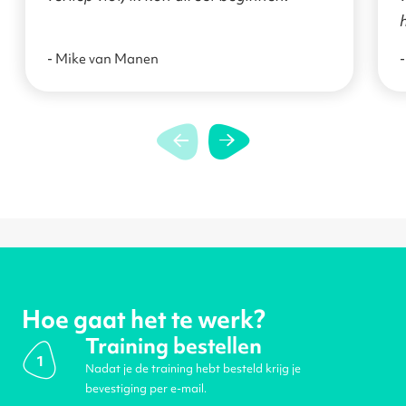
- Mike van Manen
-
Hoe gaat het te werk?
Training bestellen
1
Nadat je de training hebt besteld krijg je
bevestiging per e-mail.