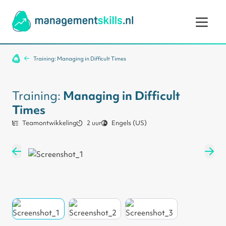
Ga naar de inhoud
Training: Managing in Difficult Times
Training:
Managing in Difficult
Times
Teamontwikkeling
2 uur
Engels (US)