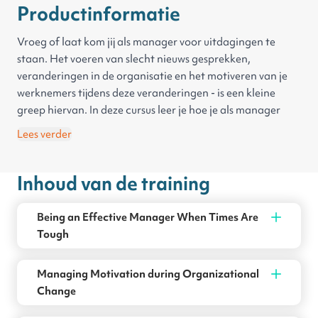
Productinformatie
Vroeg of laat kom jij als manager voor uitdagingen te
staan. Het voeren van slecht nieuws gesprekken,
veranderingen in de organisatie en het motiveren van je
werknemers tijdens deze veranderingen - is een kleine
greep hiervan. In deze cursus leer je hoe je als manager
hier mee om gaat.
Lees verder
De volgende onderwerpen komen aan bod:
Inhoud van de training
Het voeren van slecht nieuws gesprekken.
Het motiveren van jouw werknemers tijdens veranderingen
in de organisatie.
Being an Effective Manager When Times Are
Effectief omgaan met personeelsreductie.
Tough
Managing Motivation during Organizational
Change