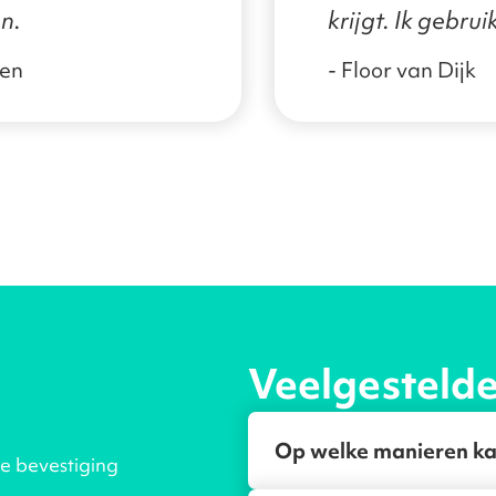
n.
krijgt. Ik gebru
kort, maar eerst
nen
- Floor van Dijk
Veelgesteld
Op welke manieren ka
je bevestiging