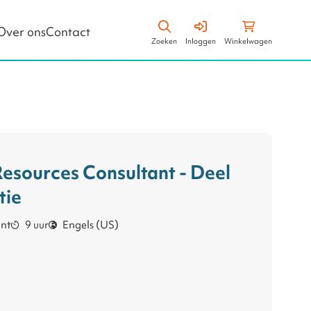
Zoeken
Winkelwagen
Over ons
Contact
Zoeken
Inloggen
Winkelwagen
Leiderschapsstijlen
Business Vaardigheden
sources Consultant - Deel
tie
nt
9 uur
Engels (US)