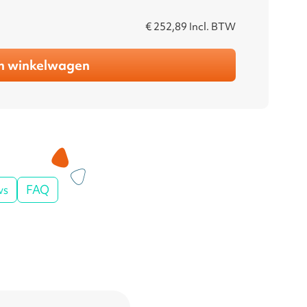
€ 252,89
Incl. BTW
n winkelwagen
ws
FAQ