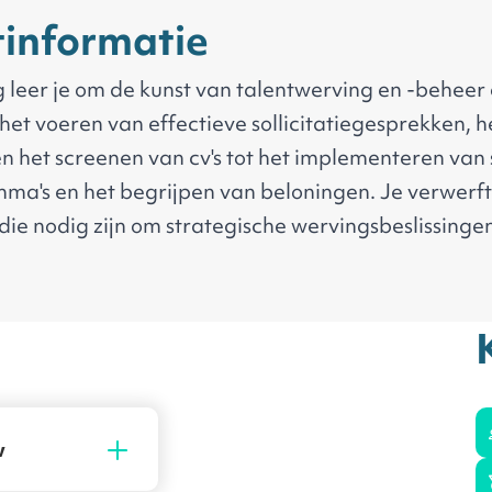
informatie
g leer je om de kunst van talentwerving en -beheer
 het voeren van effectieve sollicitatiegesprekken, 
en het screenen van cv's tot het implementeren van 
a's en het begrijpen van beloningen. Je verwerft
ie nodig zijn om strategische wervingsbeslissinge
smerk te creëren en talentpijplijnen te optimalise
g
w