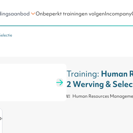
Onbeperkt trainingen volgen
Incompany
dingsaanbod
electie
Teamontwikkeling
ng als Manager
Project Management
Portfoliomanagement
Werken in Projecten
Training:
Human Re
2 Werving & Selec
Human Resources Manageme