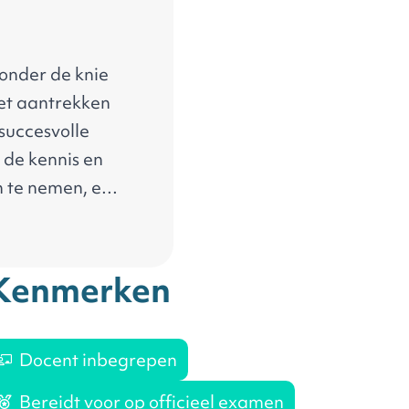
 onder de knie
het aantrekken
succesvolle
 de kennis en
n te nemen, een
ren.
Kenmerken
Docent inbegrepen
Bereidt voor op officieel examen