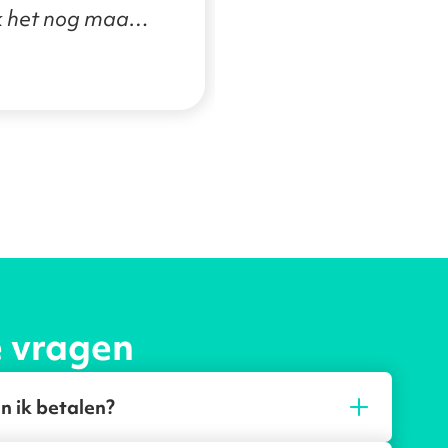
ik het nog maar
e indruk is goed.
e vragen
n ik betalen?