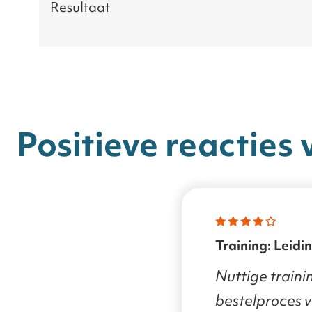
Resultaat
Positieve reacties 
Training: Leidinggeven aan de AI
transformatie
Nuttige traini
bestelproces ve