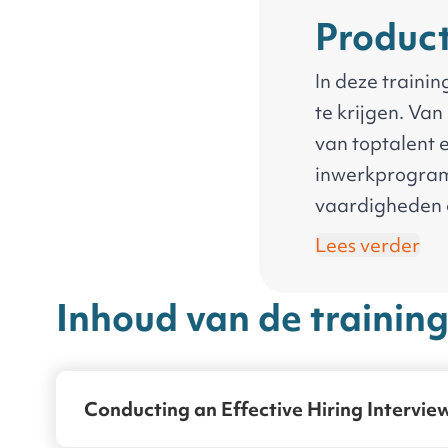
Product
In deze trainin
te krijgen. Van
van toptalent 
inwerkprogramm
vaardigheden d
sterk werkgever
Lees verder
Inhoud van de trainin
Conducting an Effective Hiring Intervie