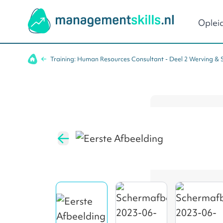
Oplei
Ga naar de inhoud
Training: Human Resources Consultant - Deel 2 Werving & S
Human Resources Management
Coachen
Organisatieontwikkeling
Ontwikkeli