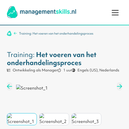
Ga naar de inhoud
Training: Het voeren van het onderhandelingsproces
Training:
Het voeren van het
onderhandelingsproces
Ontwikkeling als Manager
1 uur
Engels (US), Nederlands