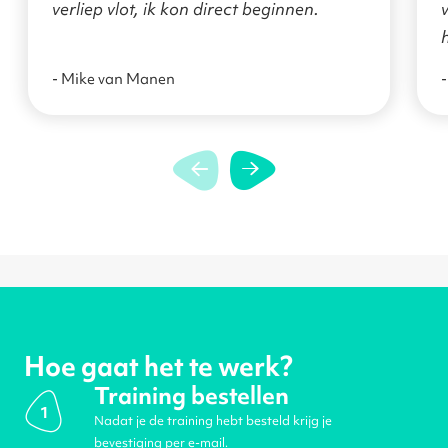
verliep vlot, ik kon direct beginnen.
v
- Mike van Manen
-
Hoe gaat het te werk?
Training bestellen
1
Nadat je de training hebt besteld krijg je
bevestiging per e-mail.