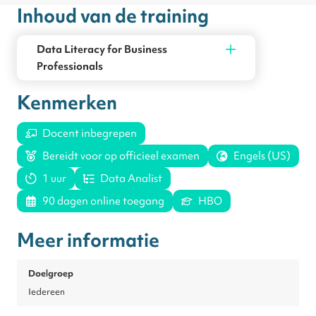
Inhoud van de training
International Institute for Analytics.
(www.iianalytics.com)
Data Literacy for Business
Professionals
Kenmerken
Docent inbegrepen
Bereidt voor op officieel examen
Engels (US)
1 uur
Data Analist
90 dagen online toegang
HBO
Meer informatie
Doelgroep
Iedereen