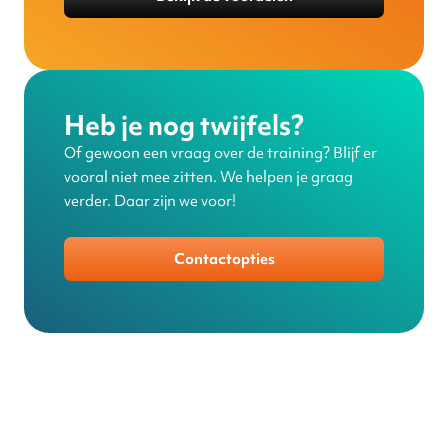
Heb je nog twijfels?
Of gewoon een vraag over de training? Blijf er
vooral niet mee zitten. We helpen je graag
verder. Daar zijn we voor!
Contactopties