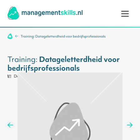
Ga naar de inhoud
Training: Datageletterdheid voor bedrijfsprofessionals
Training:
Datageletterdheid voor
bedrijfsprofessionals
Data Analist
1 uur
Engels (US)