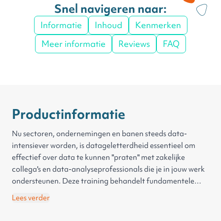
Snel navigeren naar:
Informatie
Inhoud
Kenmerken
Meer informatie
Reviews
FAQ
Productinformatie
Nu sectoren, ondernemingen en banen steeds data-
intensiever worden, is datageletterdheid essentieel om
effectief over data te kunnen "praten" met zakelijke
collega's en data-analyseprofessionals die je in jouw werk
ondersteunen. Deze training behandelt fundamentele
concepten in gegevensbeheer, gegevenskwaliteit,
Lees verder
gegevensprivacy en -bescherming en gegevensbeheer.
Deze training is ontwikkeld op basis van materiaal van het