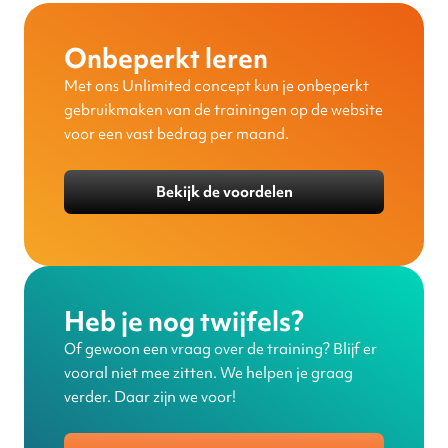
Onbeperkt leren
Met ons Unlimited concept kun je onbeperkt
gebruikmaken van de trainingen op de website
voor een vast bedrag per maand.
Bekijk de voordelen
Heb je nog twijfels?
Of gewoon een vraag over de training? Blijf er
vooral niet mee zitten. We helpen je graag
verder. Daar zijn we voor!