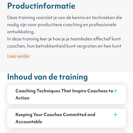
Productinformatie
Deze training voorziet je van de kennis en technieken die
nodig zijn voor productieve coaching en professionele
ontwikkeling.
In deze training leer je hoe je je teamleden effectief kunt
coachen, hun betrokkenheid kunt vergroten en hen kunt
inspireren om actie te ondernemen. Je ontdekt
Lees verder
strategieën om sterke relaties op te bouwen met je
coachees, hun behoeften in te schatten en haalbare
Inhoud van de training
doelen te stellen om hun groei te bevorderen.
Bovendien ga je dieper in op het belang van het managen
van de ontwikkeling van medewerkers binnen je
Coaching Techniques That Inspire Coachees to
organisatie. Je ontdekt wat de voordelen zijn van continu
Action
leren en zelfontwikkeling. Verder komt het voeren van
ontwikkelingsgesprekken aan bod.
Keeping Your Coachee Committed and
Tot slot wordt het cultiveren van een passie voor leren bij
Accountable
zowel jezelf als anderen behandeld.