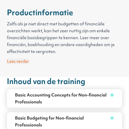
Productinformatie
Zelfs als je niet direct met budgetten of financiële
overzichten werkt, kan het zeer nuttig zijn om enkele
financiële basisbegrippen te kennen. Leer meer over
financiën, boekhouding en andere vaardigheden om je
effectiviteit te vergroten.
Wanneer je dit leerpad kiest, krijg je:
Lees verder
toegang tot de trainingen Fundamenten van
Accountancy, Financiële overzichten en
Inhoud van de training
Kostenbeheersing, Rekenkundig denken,
Probleemoplossing en Besluitvorming en Microsoft Excel.
Daarnaast krijg je toegang tot nog veel meer trainingen.
Basic Accounting Concepts for Non-financial
begeleiding van ons Learning & Development team,
Professionals
samen met jou stellen we doelen, maken we een planning
en monitoren we je voortgang
Basic Budgeting for Non-financial
Het programma is verdeeld in vijf delen, elk gericht op het
Professionals
opbouwen van een solide basis van financiële kennis.