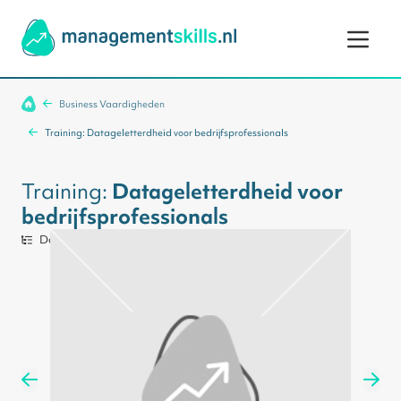
Ga naar de inhoud
Business Vaardigheden
Training: Datageletterdheid voor bedrijfsprofessionals
Training:
Datageletterdheid voor
bedrijfsprofessionals
Data Analist
1 uur
Engels (US)