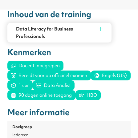
Deze training is ontwikkeld op basis van materiaal van het
Inhoud van de training
International Institute for Analytics.
(www.iianalytics.com)
Data Literacy for Business
Professionals
Kenmerken
Docent inbegrepen
Bereidt voor op officieel examen
Engels (US)
1 uur
Data Analist
90 dagen online toegang
HBO
Meer informatie
Doelgroep
Iedereen