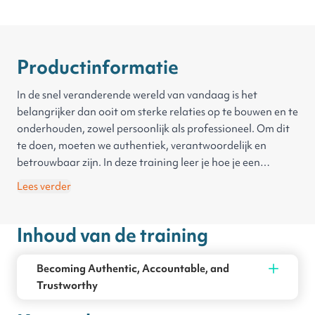
Productinformatie
In de snel veranderende wereld van vandaag is het
belangrijker dan ooit om sterke relaties op te bouwen en te
onderhouden, zowel persoonlijk als professioneel. Om dit
te doen, moeten we authentiek, verantwoordelijk en
betrouwbaar zijn. In deze training leer je hoe je een
zelfevaluatie kunt uitvoeren op deze belangrijke
Lees verder
leiderschapskenmerken. Je ontdekt hoe je authenticiteit
kunt prioriteren en effectieve strategieën kunt kiezen om
Inhoud van de training
deze in leiderschap te demonstreren. Daarnaast leer je
hoe je strategieën kunt identificeren om leiding te geven
met verantwoordelijkheid en vertrouwen, en hoe je
Becoming Authentic, Accountable, and
manieren kunt verkennen om ineffectieve
Trustworthy
leiderschapskenmerken te overwinnen.