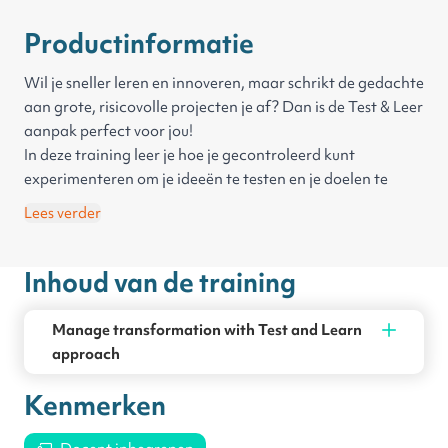
Productinformatie
Wil je sneller leren en innoveren, maar schrikt de gedachte
aan grote, risicovolle projecten je af? Dan is de Test & Leer
aanpak perfect voor jou!
In deze training leer je hoe je gecontroleerd kunt
experimenteren om je ideeën te testen en je doelen te
bereiken. We doorbreken de valkuil van alles willen
Lees verder
overdenken en focussen op snel actie ondernemen op
kleine schaal.
Inhoud van de training
In de training word je stapsgewijs door het verhaal van een
manager geleid. Je gaat hem helpen bij het opzetten van
een experiment op zijn afdeling om de samenhang van
Manage transformation with Test and Learn
communicatie tussen teams te versterken met behulp van
approach
de Test & Leer benadering.
Kenmerken