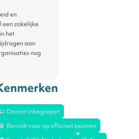
heid en
l een zakelijke
in het
 bijdragen aan
organisaties nog
tie op de
 gelijkheid en
Kenmerken
en op het
elijkheid en
Docent inbegrepen
en
Bereidt voor op officieel examen
lusie op de