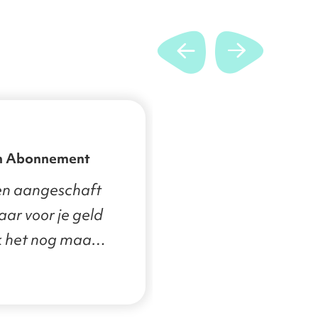
n Abonnement
en aangeschaft
aar voor je geld
ik het nog maar
e indruk is goed.