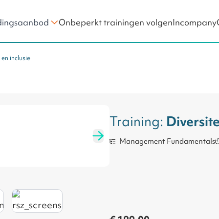
Onbeperkt trainingen volgen
Incompany
dingsaanbod
 en inclusie
Teamontwikkeling
ng als Manager
Project Management
Portfoliomanagement
Werken in Projecten
Training:
Diversite
Management Fundamentals