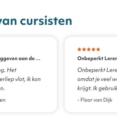
van cursisten
Onbeperkt Lere
ng. Het
Onbeperkt Ler
rliep vlot, ik kon
omdat je veel w
n.
krijgt. Ik gebru
kort, maar eerst
nen
- Floor van Dijk