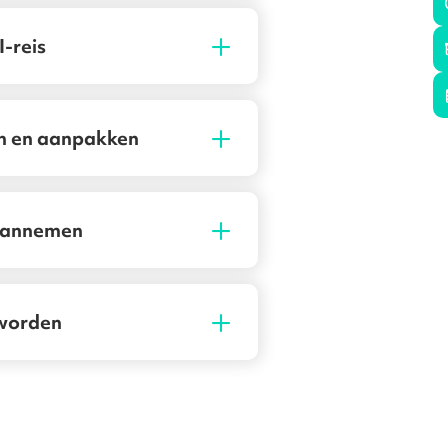
vorderen en je leert gebruik maken van het RISE-
I-reis
n en aanpakken
 aannemen
 worden