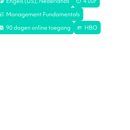
model.
Engels (US), Nederlands
4 uur
Management Fundamentals
90 dagen online toegang
HBO