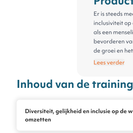
Product
Er is steeds me
inclusiviteit o
als een menseli
bevorderen van 
de groei en het
moeilijk om de
Lees verder
werkplek te v
Deze training i
Inhoud van de trainin
inclusie en he
gebied van dive
Je leert naar je
Diversiteit, gelijkheid en inclusie op de 
inclusiviteit 
omzetten
verschillende s