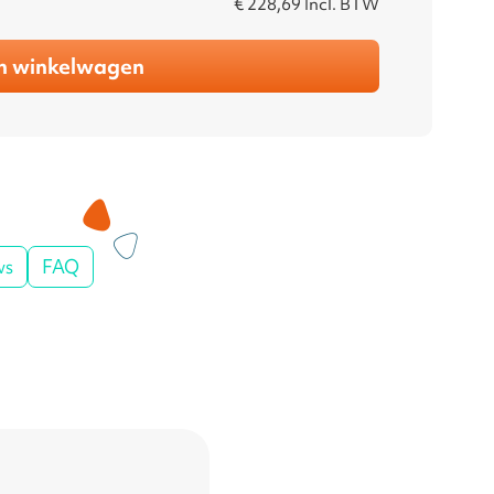
€ 228,69
Incl. BTW
n winkelwagen
ws
FAQ