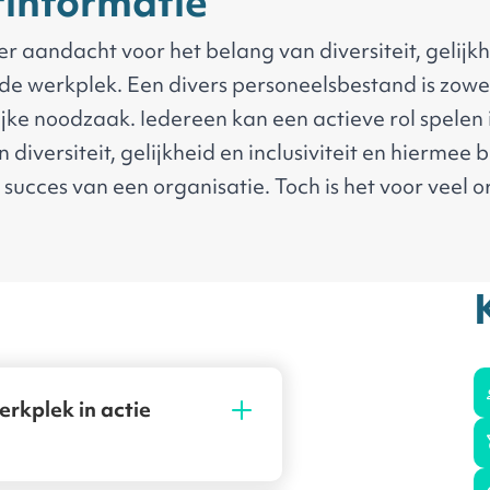
informatie
er aandacht voor het belang van diversiteit, gelijk
p de werkplek. Een divers personeelsbestand is zowe
jke noodzaak. Iedereen kan een actieve rol spelen 
diversiteit, gelijkheid en inclusiviteit en hiermee
 succes van een organisatie. Toch is het voor veel 
 inclusie te omarmen en vooroordelen en discrimina
oorkomen.
s jouw leidraad voor het vaststellen van diversiteit,
g
t bevorderen van zinvolle en impactvolle maatregel
rsiteit, gelijkheid en inclusie op je werkplek.
zelf en je team als geheel te kijken om diversiteit, g
werkplek in actie
op de werkplek te begrijpen en te waarderen. Er kom
trategieën aan bod om diversiteit, gelijkheid en inc