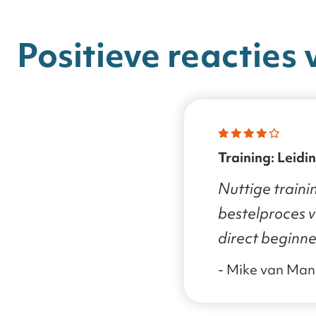
Positieve reacties 
Training: Leidinggeven aan de AI
transformatie
Nuttige traini
bestelproces ve
direct beginne
- Mike van Ma