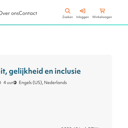
Zoeken
Winkelwagen
Over ons
Contact
Zoeken
Inloggen
Winkelwagen
Leiderschapsstijlen
Business Vaardigheden
it, gelijkheid en inclusie
4 uur
Engels (US), Nederlands