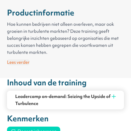
Productinformatie
Hoe kunnen bedrijven niet alleen overleven, maar ook
groeien in turbulente markten? Deze training geeft
belangrijke inzichten gebaseerd op organisaties die met
succes kansen hebben gegrepen die voortkwamen uit
turbulente markten.
De training gaat in op:
Lees verder
De drie soorten organisatorische wendbaarheid - en wat
er voor nodig is deze wendbaarheid te bereiken.
Inhoud van de training
Hoe succes wendbaarheid kan aantasten, en hoe je dit
kunt vermijden.
Praktische hulpmiddelen om wendbaarheid in jouw
Leadercamp on-demand: Seizing the Upside of
organisatie te vergroten.
Turbulence
Kenmerken